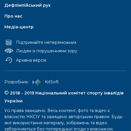
Дефлімпійський рух
Про нас
Медіа-центр
Підтримайте непереможних
Людям із порушеннями зору
Архівна версія
Паралімпійський рух
Pозробник:
KitSoft
Паралімпійські літні ігри
©
2018 - 2019 Національний комітет спорту інвалідів
України
Iсторія
Усі права захищено. Весь контент, фото та відео є
Правила та положення
власністю НКСІУ та захищено авторським правом. Будь-
Перелік ігор
яке використання матеріалу, зображень та відео
забороняється без попередньої згоди з власником.