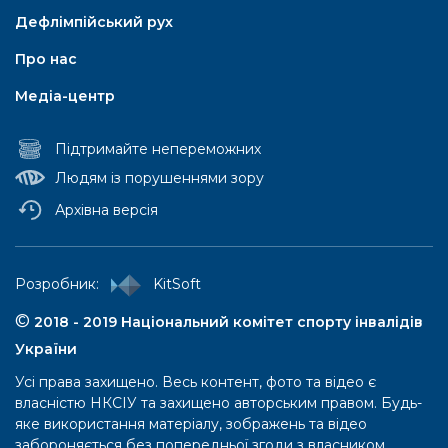
Дефлімпійський рух
Про нас
Медіа-центр
Підтримайте непереможних
Людям із порушеннями зору
Архівна версія
Паралімпійський рух
Pозробник:
KitSoft
Паралімпійські літні ігри
©
2018 - 2019 Національний комітет спорту інвалідів
України
Iсторія
Усі права захищено. Весь контент, фото та відео є
Правила та положення
власністю НКСІУ та захищено авторським правом. Будь-
Перелік ігор
яке використання матеріалу, зображень та відео
забороняється без попередньої згоди з власником.