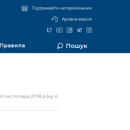
Підтримайте непереможних
Архівна версія
Пошук
Правила
01 листопада 2018 року о