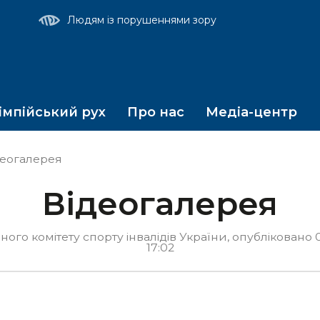
т
Людям із порушеннями зору
мпійський рух
Про нас
Медіа-центр
еогалерея
Відеогалерея
го комітету спорту інвалідів України, опубліковано 
17:02