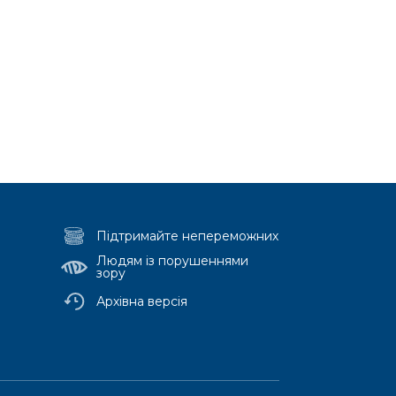
Підтримайте непереможних
Людям із порушеннями
зору
Архівна версія