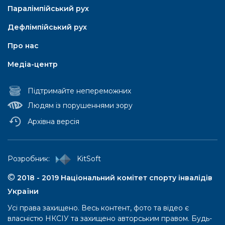
Паралімпійський рух
Дефлімпійський рух
Про нас
Медіа-центр
Підтримайте непереможних
Людям із порушеннями зору
Архівна версія
Паралімпійський рух
Pозробник:
KitSoft
Паралімпійські літні ігри
©
2018 - 2019 Національний комітет спорту інвалідів
України
Iсторія
Усі права захищено. Весь контент, фото та відео є
Правила та положення
власністю НКСІУ та захищено авторським правом. Будь-