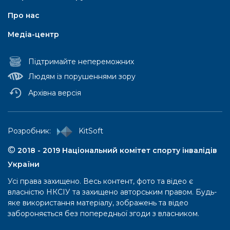
Про нас
Медіа-центр
Підтримайте непереможних
Людям із порушеннями зору
Архівна версія
Паралімпійський рух
Pозробник:
KitSoft
Паралімпійські літні ігри
©
2018 - 2019 Національний комітет спорту інвалідів
України
Iсторія
Усі права захищено. Весь контент, фото та відео є
Правила та положення
власністю НКСІУ та захищено авторським правом. Будь-
Перелік ігор
яке використання матеріалу, зображень та відео
забороняється без попередньої згоди з власником.
Паралімпійські зимові ігри