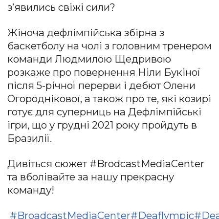
з’явились свіжі сили?
Жіноча дефлімпійська збірна з
баскетболу на чолі з головним тренером
команди Людмилою Щедривою
розкаже про повернення Ніли Букіної
після 5-річної перерви і дебют Олени
Огороднікової, а також про те, які козирі
готує для суперниць на Дефлімпійські
ігри, що у грудні 2021 року пройдуть в
Бразилії.
Дивіться сюжет #BrodcastMediaCenter
та вболівайте за нашу прекрасну
команду!
#BroadcastMediaCenter
#Deaflympic
#Dea