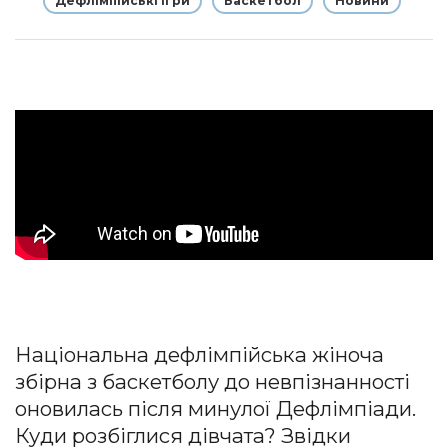
Дефлімпійські ігри
Баскетбол
Новини
Національна дефлімпійська жіноча
збірна з баскетболу до невпізнанності
оновилаcь після минулої Дефлімпіади.
Куди розбіглися дівчата? Звідки