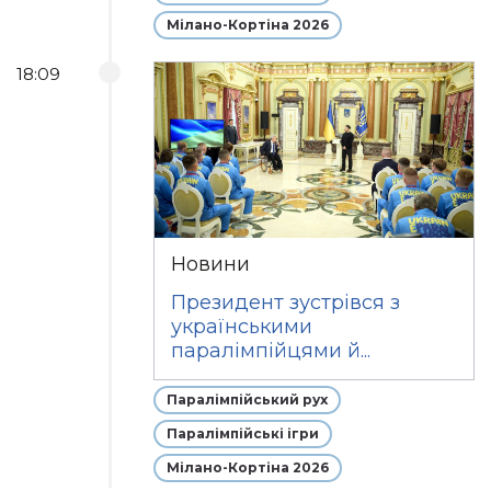
Мілано-Кортіна 2026
18:09
Новини
Президент зустрівся з
українськими
паралімпійцями й...
Паралімпійський рух
Паралімпійські ігри
Мілано-Кортіна 2026