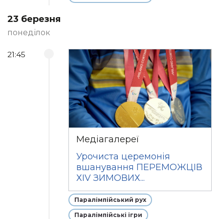
23 березня
понеділок
21:45
Медіагалереї
Урочиста церемонія
вшанування ПЕРЕМОЖЦІВ
ХІV ЗИМОВИХ...
Паралімпійський рух
Паралімпійські ігри