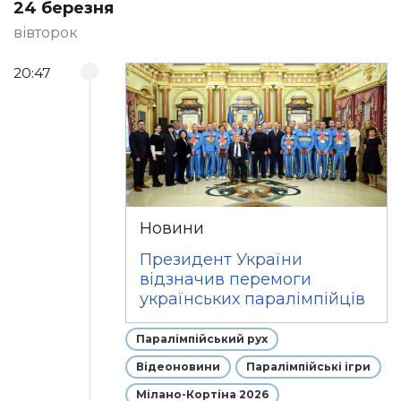
24 березня
вівторок
20:47
Новини
Президент України
відзначив перемоги
українських паралімпійців
Паралімпійський рух
Відеоновини
Паралімпійські ігри
Мілано-Кортіна 2026