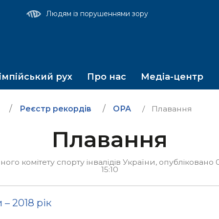
т
Людям із порушеннями зору
мпійський рух
Про нас
Медіа-центр
Реєстр рекордів
ОРА
Плавання
Плавання
го комітету спорту інвалідів України, опубліковано 
15:10
 – 2018 рік