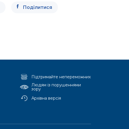
Поділитися
Підтримайте непереможних
Людям із порушеннями
зору
Архівна версія