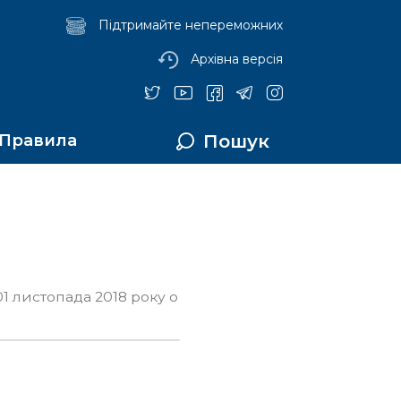
Підтримайте непереможних
Архівна версія
Пошук
Правила
01 листопада 2018 року о