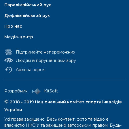
Паралімпійський рух
Дефлімпійський рух
Про нас
Медіа-центр
Підтримайте непереможних
Людям із порушеннями зору
Архівна версія
Паралімпійський рух
Pозробник:
KitSoft
Паралімпійські літні ігри
©
2018 - 2019 Національний комітет спорту інвалідів
України
Iсторія
Усі права захищено. Весь контент, фото та відео є
Правила та положення
власністю НКСІУ та захищено авторським правом. Будь-