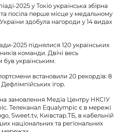
іаді-2025 у Токіо українська збірна
та посіла перше місце у медальному
 України здобула нагороди у 14 видах
ади-2025 піднялися 120 українських
сників команди. Двічі весь
м був українським.
спортсмени встановили 20 рекордів: 8
в Дефлімпійських ігор.
о на замовлення Медіа Центру НКСІУ
c. Телеканал Equalympic є в мережі
, Sweet.tv, Київстар.ТБ, в кабельній
нших національних та регіональних
V мережах.