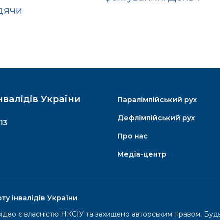
идячи
нвалідів України
Паралімпійський рух
Дефлімпійський рух
13
Про нас
Медіа-центр
флімпійський рух
Про нас
ту інвалідів України
імпійські літні ігри
Історія
 відео є власністю НКСІУ та захищено авторським правом. Буд