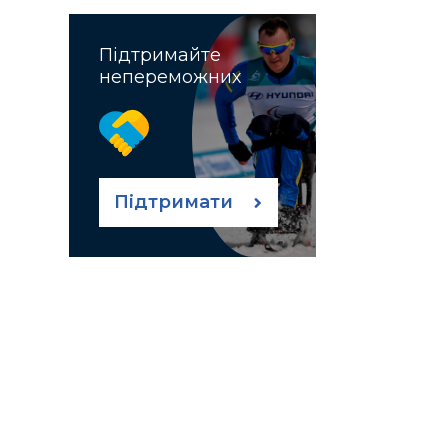
Підтримайте
непереможних
Підтримати