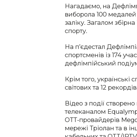
Нагадаємо, на Дефлімп
виборола 100 медалей 
заліку. Загалом збірна
спорту.
На п’єдестал Дефлімпі
спортсменів із 174 уча
дефлімпійський подіу
Крім того, українські 
світових та 12 рекорді
Відео з події створен
телеканалом Equalympi
ОТТ-провайдерів Megogo
мережі Тріолан та в і
кабельних та OTT/IPT