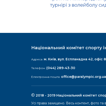
турнірі з волейболу с
Національний комітет спорту і
м. Київ, вул. Еспланадна 42, офіс 8
Адреса:
(044) 289-43-30
Телефон:
office@paralympic.org.ua
Електронна пошта:
Паралімпійський рух
Де
©
2018 - 2019 Національний комітет спор
Паралімпійські літні ігри
Дефл
Усі права захищено. Весь контент, фото та