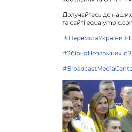
Долучайтесь до наших 
та сайті equalympic.c
#ПеремогаУкраїни
#E
#ЗбірнаНезламних
#З
#BroadcastMediaCente