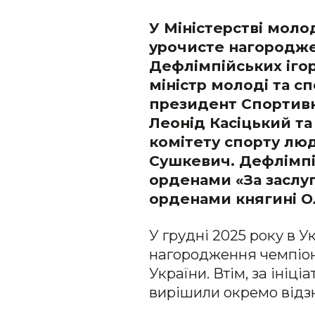
У Міністерстві моло
урочисте нагороджен
Дефлімпійських іго
міністр молоді та с
президент Спортивн
Леонід Касіцький т
комітету спорту люд
Сушкевич. Дефлімпій
орденами «За заслуги»
орденами княгині Оль
У грудні 2025 року в У
нагородження чемпіон
України. Втім, за ініц
вирішили окремо відзн