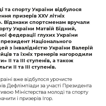
ді та спорту України відбулося
ня призерів XXV літніх
р. Відзнаки спортсменам вручали
порту України Матвій Бідний,
ої федерації глухих України
а президент Національного
ей з інвалідністю України Валерій
ців та їхніх тренерів нагородили
 ІІ та ІІІ ступенів, а також
ги ІІ та ІІІ ступенів.
країні вже відбулося урочисте
ів Дефлімпіади за участі Президента
іативою Міністерства молоді та спорту
ачити і призерів Ігор.