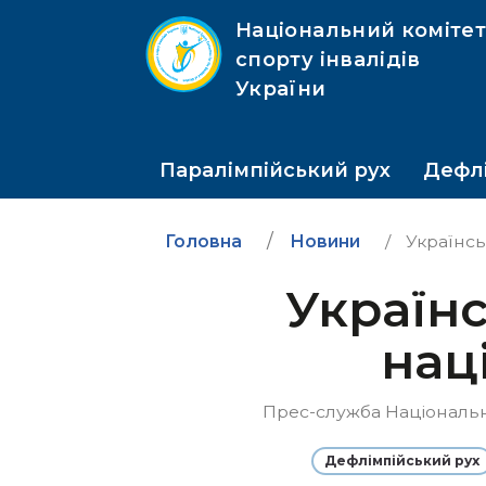
Національний коміте
спорту інвалідів
України
Паралімпійський рух
Дефлі
Головна
Новини
Українськ
Українс
нац
Прес-служба Національног
Дефлімпійський рух