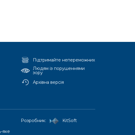
Підтримайте непереможних
Людям із порушеннями
зору
Архівна версія
Медіа-центр
Pозробник:
KitSoft
Новини
ь-яке