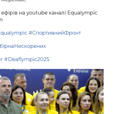
ефірів на youtube каналі Equalympic
om
qualympic
#СпортивнийФрон
т
бірнаНескорених
r
#Deaflympic2025