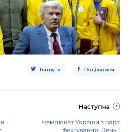
Твітнути
Поділитися
Наступна
и -
Чемпіонат України з пара
у
фехтування. День 1