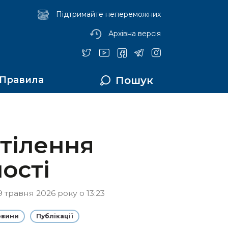
Підтримайте непереможних
Архівна версія
Пошук
Правила
втілення
ості
 травня 2026 року о 13:23
овини
Публікації