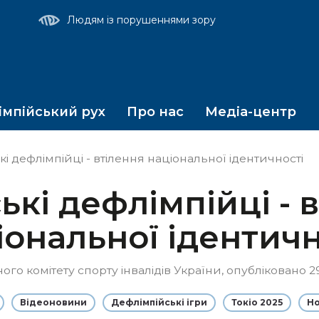
т
Людям із порушеннями зору
мпійський рух
Про нас
Медіа-центр
і дефлімпійці - втілення національної ідентичності
ькі дефлімпійці - 
іональної ідентичн
о комітету спорту інвалідів України, опубліковано 29
Відеоновини
Дефлімпійські ігри
Токіо 2025
Н