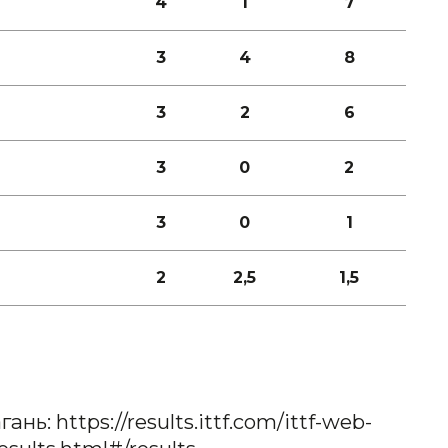
4
1
7
3
4
8
3
2
6
3
0
2
3
0
1
2
2,5
1,5
нь: https://results.ittf.com/ittf-web-