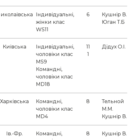
иколаївська
Індивідуальні,
6
Кушнір В.В.
жінки клас
Юган Т.Б
WS11
Київська
Індивідуальні,
11
Дідух О.І.
чоловіки клас
1
MS9
Командні,
чоловіки клас
MD18
Харківська
Командні,
8
Тельной
чоловіки клас
М.М.
MD4
Кушнір В.В.
Ів.-Фр.
Командні,
8
Кушнір В.В.