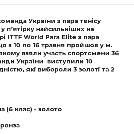
команда України з пара тенісу
 у п’ятірку найсильніших на
рі
ITTF World Para Elite
з пара
що з 10 по 16 травня пройшов у м.
 якому взяли участь спортсмени 36
манди України виступили 10
дністю, які вибороли 3 золоті та 2
 (6 клас) - золото
бронза