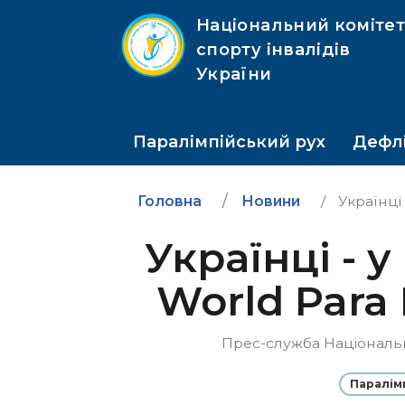
Національний коміте
спорту інвалідів
України
Паралімпійський рух
Дефлі
Головна
Новини
Українці 
Українці - 
World Para 
Прес-служба Національног
Паралім