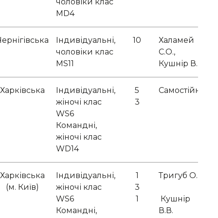
чоловіки клас
MD4
Чернігівська
Індивідуальні,
10
Халамей
чоловіки клас
С.О.,
MS11
Кушнір В.В.
Харківська
Індивідуальні,
5
Самостійно
жіночі клас
3
WS6
Командні,
жіночі клас
WD14
Харківська
Індивідуальні,
1
Тригуб О.І.,
(м. Київ)
жіночі клас
3
WS6
1
Кушнір
Командні,
В.В.