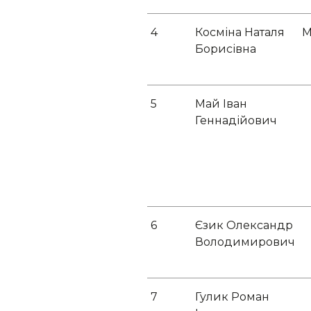
4
Косміна Наталя
М
Борисівна
5
Май Іван
Геннадійович
6
Єзик Олександр
Володимирович
7
Гулик Роман