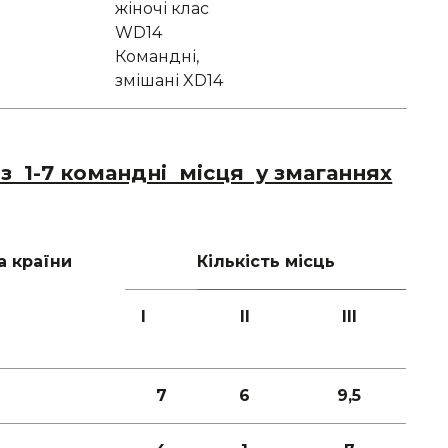
жіночі клас
WD14
Командні,
змішані XD14
 з 1-7 командні місця у змаганнях
а країни
Кількість місць
I
II
III
7
6
9,5