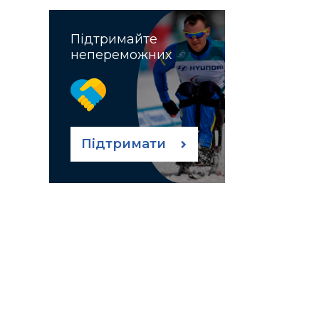
Підтримайте
непереможних
Підтримати