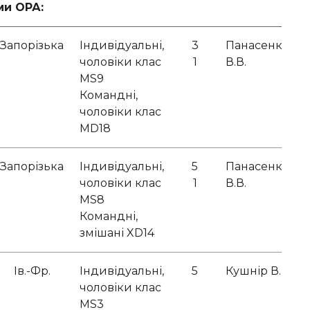
и ОРА:
Запорізька
Індивідуальні,
3
Панасенко
чоловіки клас
1
В.В.
MS9
Командні,
чоловіки клас
MD18
Запорізька
Індивідуальні,
5
Панасенко
чоловіки клас
1
В.В.
MS8
Командні,
змішані XD14
Ів.-Фр.
Індивідуальні,
5
Кушнір В.В.
чоловіки клас
MS3