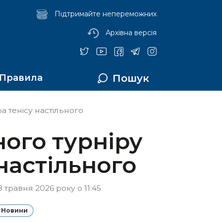
Підтримайте непереможних
Архівна версія
Пошук
Правила
ра тенісу настільного
ного турніру
 настільного
 травня 2026 року о 11:45
Новини