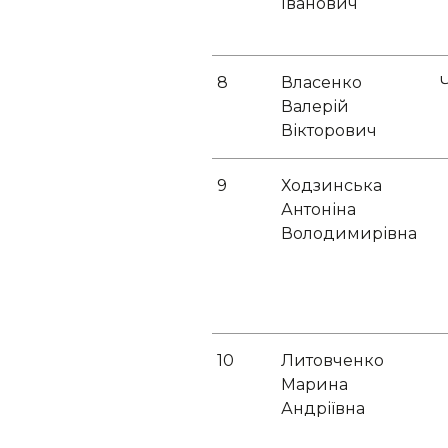
Іванович
8
Власенко
Валерій
Вікторович
9
Ходзинська
Антоніна
Володимирівна
10
Литовченко
Марина
Андріївна