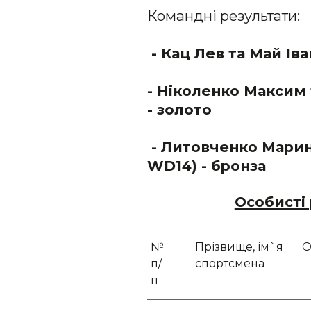
Командні результати:
- Кац Лев та Май Іва
- Ніколенко Максим 
- золото
- Литовченко Марина
WD14) - бронза
Особисті
№
Прізвище, ім`я
О
п/
спортсмена
п