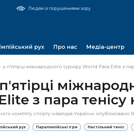
т
Людям із порушеннями зору
мпійський рух
Про нас
Медіа-центр
- у п'ятірці міжнародного турніру World Para Elite з па
у п'ятірці міжнарод
Elite з пара тенісу
о комітету спорту інвалідів України, опубліковано 18
пійський рух
Паралімпійські ігри
Настільний теніс