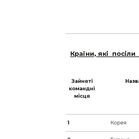
Країни, які посіли
Зайняті
Назв
командні
місця
1
Корея