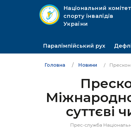
Національний коміте
спорту інвалідів
України
Паралімпійський рух
Дефлі
Головна
Новини
Пресконфе
Преско
Міжнародног
суттєві 
Прес-служба Національног