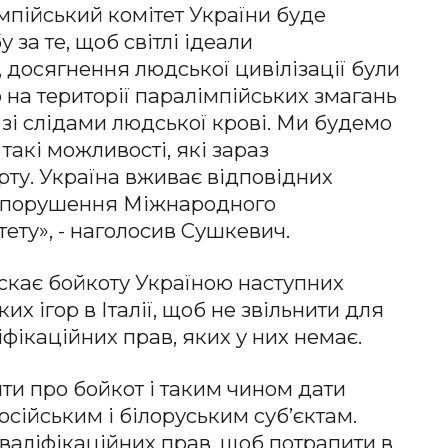
мпійський комітет України буде
за те, щоб світлі ідеали
, досягнення людської цивілізації були
о на території паралімпійських змагань
 зі слідами людської крові. Ми будемо
 такі можливості, які зараз
рту. Україна вживає відповідних
и порушення Міжнародного
тету», - наголосив Сушкевич.
скає бойкоту Україною наступних
х ігор в Італії, щоб не звільнити для
ліфікаційних прав, яких у них немає.
и про бойкот і таким чином дати
осійським і білоруським суб’єктам.
кваліфікаційних прав, щоб потрапити в