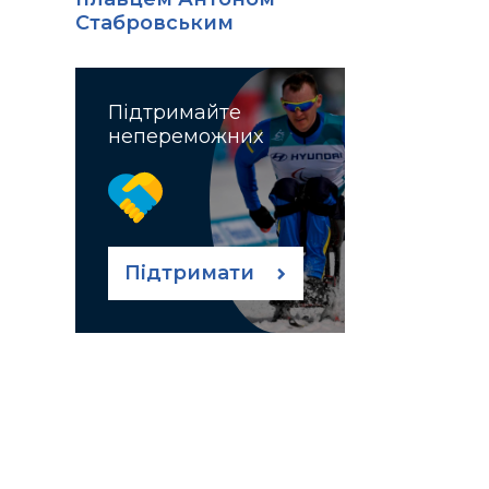
Стабровським
Підтримайте
непереможних
Підтримати