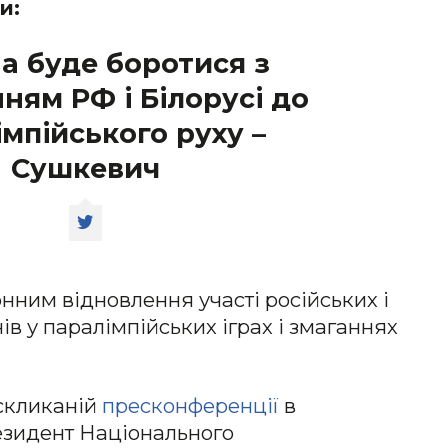
и:
а буде боротися з
ням РФ і Білорусі до
мпійського руху –
Сушкевич
нним відновлення участі російських і
ів у паралімпійських іграх і змаганнях
 скликаній
пресконференції
в
езидент Національного