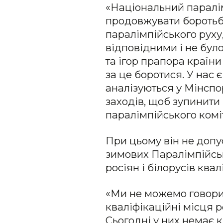
«Національний паралі
продовжувати боротьбу 
паралімпійського руху
відповідними і не бул
та ігор прапора країни
за це боротися. У нас є
аналізуються у Мінспо
заходів, щоб зупинит
паралімпійського комі
При цьому він не допу
зимових Паралімпійськи
росіян і білорусів ква
«Ми не можемо говорит
кваліфікаційні місця р
Сьогодні у них немає 