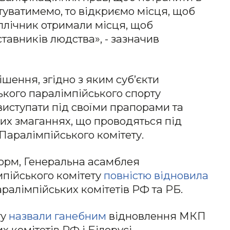
туватимемо, то відкриємо місця, щоб
оплічник отримали місця, щоб
тавників людства», - зазначив
шення, згідно з яким суб’єкти
ського паралімпійського спорту
иступати під своїми прапорами та
их змаганнях, що проводяться під
аралімпійського комітету.
орм, Генеральна асамблея
пійського комітету
повністю відновила
аралімпійських комітетів РФ та РБ.
ту
назвали ганебним
відновлення МКП
х комітетів РФ і Білорусі.