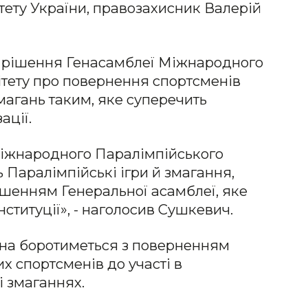
тету України, правозахисник Валерій
 рішення Генасамблеї Міжнародного
ітету про повернення спортсменів
магань таким, яке суперечить
ації.
Міжнародного Паралімпійського
ь Паралімпійські ігри й змагання,
ішенням Генеральної асамблеї, яке
ституції», - наголосив Сушкевич.
їна боротиметься з поверненням
их спортсменів до участі в
і змаганнях.