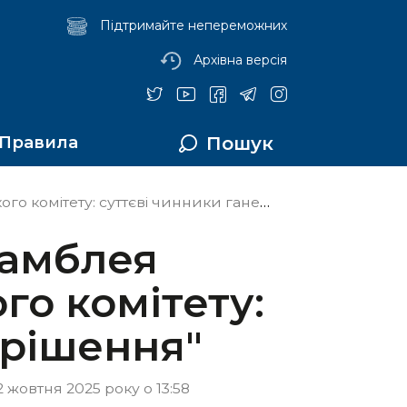
Підтримайте непереможних
Архівна версія
Пошук
Правила
у: суттєві чинники ганебного рішення"
самблея
го комітету:
 рішення"
 жовтня 2025 року о 13:58