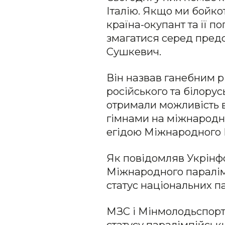
Італію. Якщо ми бойко
країна-окупант та її п
змагатися серед предс
Сушкевич.
Він назвав ганебним рі
російського та білору
отримали можливість в
гімнами на міжнародн
егідою Міжнародного П
Як повідомляв Укрінф
Міжнародного паралім
статус національних п
МЗС і Мінмолодьспор
статусу паралімпійськи