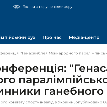
т
Людям із порушеннями зору
мпійський рух
Про нас
Медіа-центр
ренція: "Генасамблея Міжнародного паралімпійського комітет
нференція: "Гена
о паралімпійсько
чинники ганебного
о комітету спорту інвалідів України, опубліковано 02