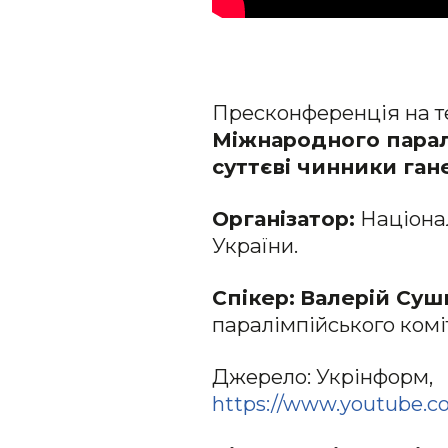
Пресконференція на т
Міжнародного паралі
суттєві чинники ган
Організатор:
Націонал
України.
Спікер:
Валерій Су
паралімпійського комі
Джерело: Укрінформ,
https://www.youtube.c