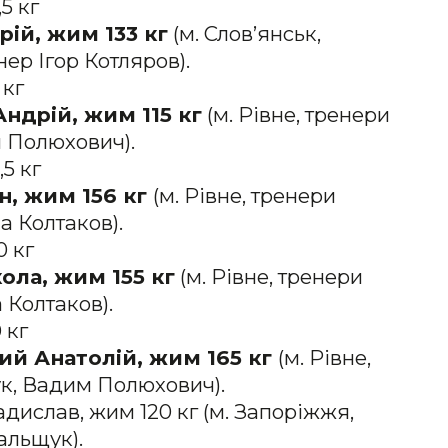
5 кг
рій, жим 133 кг
(м. Слов’янськ,
ер Ігор Котляров).
 кг
Андрій, жим 115 кг
(м. Рівне, тренери
 Полюхович).
5 кг
н, жим 156 кг
(м. Рівне, тренери
 Колтаков).
0 кг
ола, жим 155 кг
(м. Рівне, тренери
 Колтаков).
 кг
ий Анатолій, жим 165 кг
(м. Рівне,
к, Вадим Полюхович).
дислав, жим 120 кг (м. Запоріжжя,
альщук).