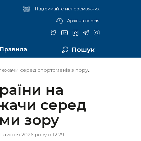
Підтримайте непереможних
Архівна версія
Пошук
Правила
серед спортсменів з порушеннями зору
раїни на
ежачи серед
ми зору
 липня 2026 року о 12:29