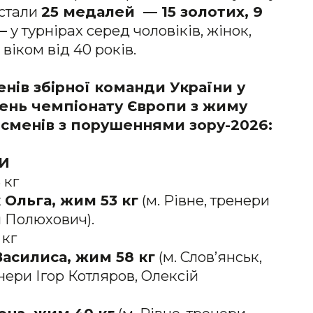
 стали
25 медалей — 15 золотих, 9
—
у турнірах серед чоловіків, жінок,
віком від 40 років.
нів збірної команди України у
ень чемпіонату Європи з жиму
сменів з порушеннями зору-2026:
И
 кг
 Ольга, жим 53 кг
(м. Рівне, тренери
 Полюхович).
 кг
Василиса, жим 58 кг
(м. Слов’янськ,
нери Ігор Котляров, Олексій