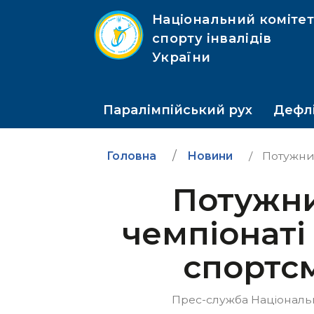
Національний коміте
спорту інвалідів
України
Паралімпійський рух
Дефлі
Головна
Новини
Потужний 
Потужни
чемпіонаті
спортс
Прес-служба Національно