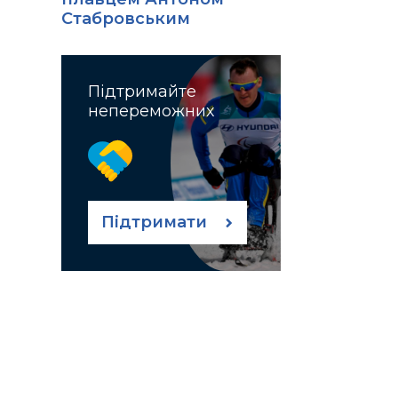
Стабровським
Підтримайте
непереможних
Підтримати