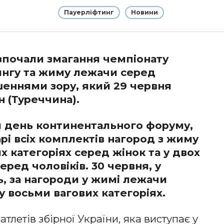
Пауерліфтинг
Новини
озпочали змагання чемпіонату
ингу та жиму лежачи серед
шеннями зору, який 29 червня
н (Туреччина).
й день континентального форуму,
і всіх комплектів нагород з жиму
х категоріях серед жінок та у двох
еред чоловіків. 30 червня, у
, за нагороди у жимі лежачи
у восьми вагових категоріях.
летів збірної України, яка виступає у