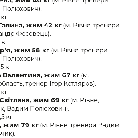
ена, жим 40 кг
(м. Рівне, тренери
 Полюхович).
 кг
Галина, жим 42 кг
(м. Рівне, тренери
андр Фесовець).
 кг
р’я, жим 58 кг
(м. Рівне, тренери
 Полюхович).
5 кг
 Валентина, жим 67 кг
(м.
бласть, тренер Ігор Котляров).
 кг
Світлана, жим 69 кг
(м. Рівне,
к, Вадим Полюхович).
5 кг
а, жим 79 кг
(м. Рівне, тренери Вадим
чик).