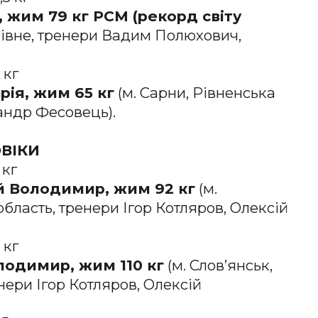
а, жим 79 кг
РСМ (
рекорд світу
Рівне, тренери Вадим Полюхович,
 кг
рія, жим 65 кг
(м. Сарни, Рівненська
андр Фесовець).
ВІКИ
 кг
ий Володимир, жим 92 кг
(м.
бласть, тренери Ігор Котляров, Олексій
 кг
лодимир, жим 110 кг
(м. Слов’янськ,
нери Ігор Котляров, Олексій