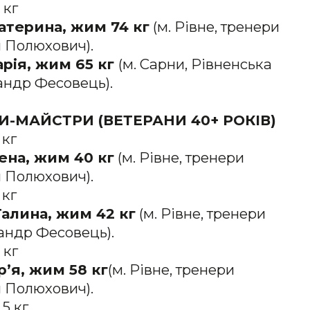
 кг
Катерина, жим 74 кг
(м. Рівне, тренери
 Полюхович).
арія, жим 65 кг
(м. Сарни, Рівненська
андр Фесовець).
-МАЙСТРИ (ВЕТЕРАНИ 40+ РОКІВ)
 кг
ена, жим 40 кг
(м. Рівне, тренери
 Полюхович).
 кг
Галина, жим 42 кг
(м. Рівне, тренери
андр Фесовець).
 кг
р’я, жим 58 кг
(м. Рівне, тренери
 Полюхович).
5 кг