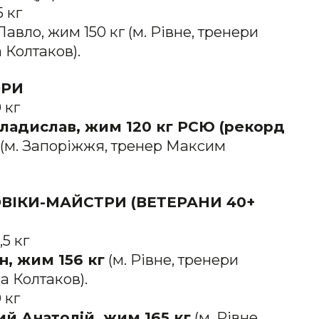
5 кг
авло, жим 150 кг (м. Рівне, тренери
 Колтаков).
ОРИ
 кг
Владислав, жим 120 кг РСЮ (рекорд
(м. Запоріжжя, тренер Максим
ВІКИ-МАЙСТРИ (ВЕТЕРАНИ 40+
5 кг
н, жим 156 кг
(м. Рівне, тренери
 Колтаков).
 кг
ий Анатолій, жим 165 кг
(м. Рівне,