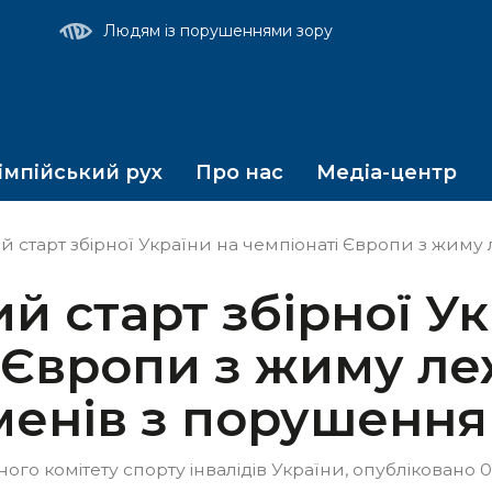
т
Людям із порушеннями зору
мпійський рух
Про нас
Медіа-центр
старт збірної України на чемпіонаті Європи з жиму лежачи 
й старт збірної Ук
 Європи з жиму л
менів з порушення
го комітету спорту інвалідів України, опубліковано 01