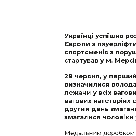
Українці успішно р
Європи з пауерліфт
спортсменів з пору
стартував у м. Мерсі
29 червня, у перши
визначилися володар
лежачи у всіх вагови
вагових категоріях с
другий день змагань
змагалися чоловіки 
Медальним доробком ат