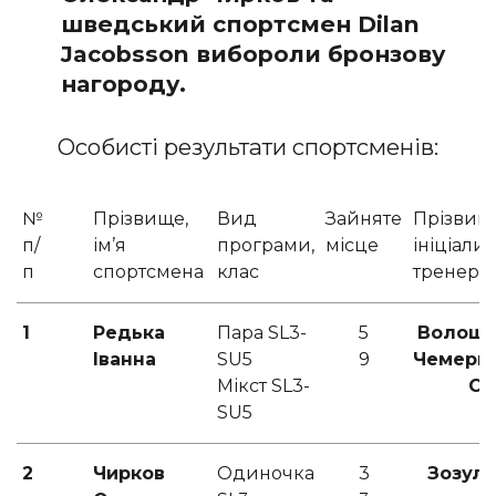
шведський спортсмен Dilan
Jacobsson вибороли бронзову
нагороду.
Особисті результати спортсменів:
№
Прізвище,
Вид
Зайняте
Прізвищ
п/
ім’я
програми,
місце
ініціали
п
спортсмена
клас
тренера
1
Редька
Пара SL3-
5
Волошин
Іванна
SU5
9
Чемери
Мікст SL3-
С.Б
SU5
2
Чирков
Одиночка
3
Зозуля