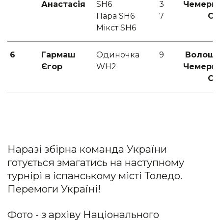
Анастасія
SH6
3
Чемери
Пара SH6
7
С.Б
Мікст SH6
6
Гармаш
Одиночка
9
Волошин
Єгор
WH2
Чемери
С.Б
Наразі збірна команда України
готується змагатись на наступному
турнірі в іспанському місті Толедо.
Перемоги Україні!
Фото - з архіву Національного