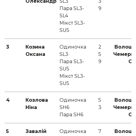
Олександр
SL3
3
Пара SL3-
9
SL4
Мікст SL3-
SU5
3
Козина
Одиночка
2
Волошин
Оксана
SL3
5
Чемери
Пара SL3-
9
С.Б
SU5
Мікст SL3-
SU5
4
Козлова
Одиночка
5
Волошин
Ніна
SH6
3
Чемери
Пара SH6
С.Б
5
Завалій
Одиночка
7
Волошин