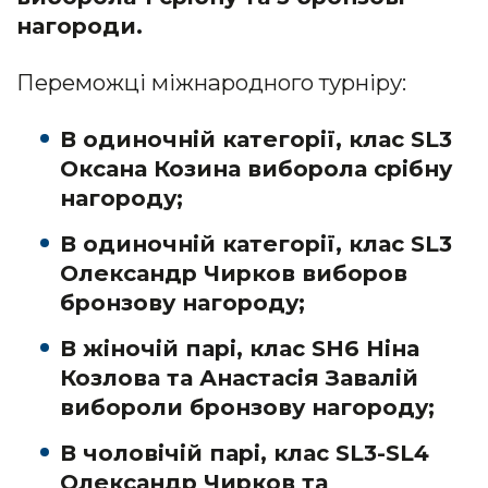
нагороди.
Переможці міжнародного турніру:
В одиночній категорії, клас SL3
Оксана Козина виборола срібну
нагороду;
В одиночній категорії, клас SL3
Олександр Чирков виборов
бронзову нагороду;
В жіночій парі, клас SH6 Ніна
Козлова та Анастасія Завалій
вибороли бронзову нагороду;
В чоловічій парі, клас SL3-SL4
Олександр Чирков та