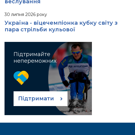
веслування
30 липня 2026 року
Україна - віцечемпіонка кубку світу з
пара стрільби кульової
Підтримайте
непереможних
Підтримати