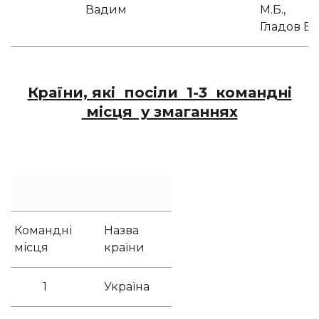
Вадим
М.Б.,
Гладов В.В
Країни, які посіли 1-3 командні
місця у змаганнях
Командні
Назва
місця
країни
1
Україна