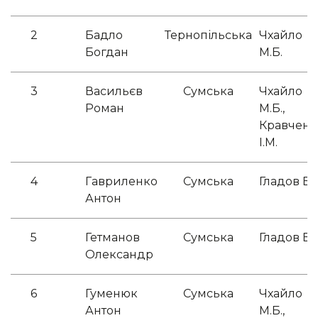
2
Бадло
Тернопільська
Чхайло
Богдан
М.Б.
3
Васильєв
Сумська
Чхайло
Роман
М.Б.,
Кравченк
І.М.
4
Гавриленко
Сумська
Гладов В.В
Антон
5
Гетманов
Сумська
Гладов В.В
Олександр
6
Гуменюк
Сумська
Чхайло
Антон
М.Б.,