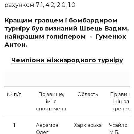
рахунком 7:1, 4:2, 2:0, 1:0.
Кращим гравцем і бомбардиром
турніру був визнаний Швець Вадим,
найкращим голкіпером - Гуменюк
А
нтон.
Чемпіони міжнародного турніру
№ п/п
Прізвище,
Область
Прізвище
ім`я
ініціали
спортсмена
тренера
1
Аврамов
Харківська
Чхайло
Олег
М.Б.