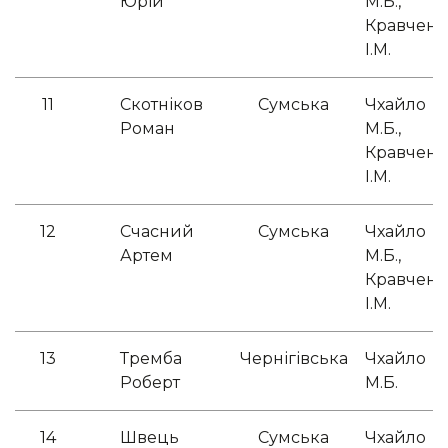
Юрій
М.Б.,
Кравченк
І.М.
11
Скотніков
Сумська
Чхайло
Роман
М.Б.,
Кравченк
І.М.
12
Счасний
Сумська
Чхайло
Артем
М.Б.,
Кравченк
І.М.
13
Тремба
Чернігівська
Чхайло
Роберт
М.Б.
14
Швець
Сумська
Чхайло