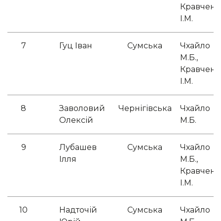
Кравченк
І.М.
7
Гуц Іван
Сумська
Чхайло
М.Б.,
Кравченк
І.М.
8
Заволовий
Чернігівська
Чхайло
Олексій
М.Б.
9
Лубашев
Сумська
Чхайло
Ілля
М.Б.,
Кравченк
І.М.
10
Надточій
Сумська
Чхайло