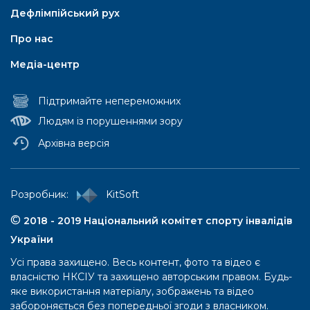
Дефлімпійський рух
Про нас
Медіа-центр
Підтримайте непереможних
Людям із порушеннями зору
Архівна версія
Паралімпійський рух
Pозробник:
KitSoft
Паралімпійські літні ігри
©
2018 - 2019 Національний комітет спорту інвалідів
України
Iсторія
Усі права захищено. Весь контент, фото та відео є
Правила та положення
власністю НКСІУ та захищено авторським правом. Будь-
Перелік ігор
яке використання матеріалу, зображень та відео
забороняється без попередньої згоди з власником.