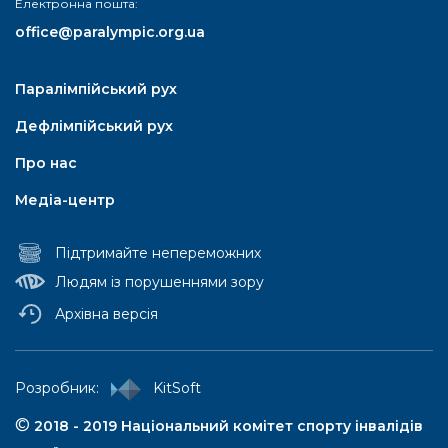
Електронна пошта:
office@paralympic.org.ua
Паралімпійський рух
Дефлімпійський рух
Про нас
Медіа-центр
Підтримайте непереможних
Людям із порушеннями зору
Архівна версія
Паралімпійський рух
Pозробник:
KitSoft
Паралімпійські літні ігри
©
2018 - 2019 Національний комітет спорту інвалідів