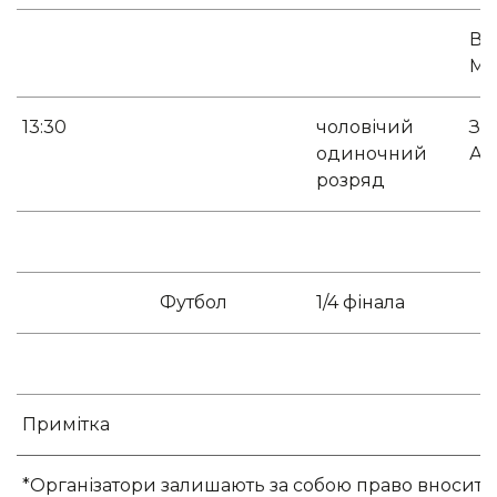
Ва
Ма
13:30
чоловічий
Зо
одиночний
Ар
розряд
Футбол
1/4 фінала
Примітка
*Організатори залишають за собою право вносити