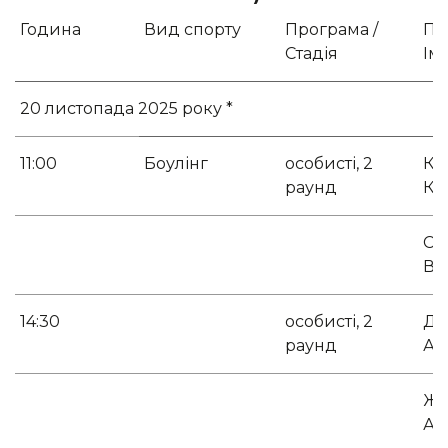
Година
Вид спорту
Програма /
Пр
Стадія
Ім'
20 листопада 2025 року *
11:00
Боулінг
особисті, 2
Ко
раунд
Ка
Се
Ві
14:30
особисті, 2
Д'
раунд
Ал
Жу
Ан