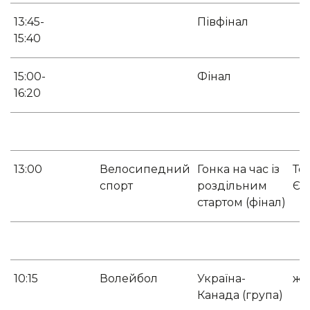
13:45-
Півфінал
15:40
15:00-
Фінал
16:20
13:00
Велосипедний
Гонка на час із
То
спорт
роздільним
Єл
стартом (фінал)
10:15
Волейбол
Україна-
жі
Канада (група)