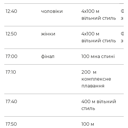
12:40
чоловіки
4х100 м
Фо
вільний стиль
зм
12:50
жінки
4х100 м
Фо
вільний стиль
зм
17:00
фінал
100 мна спині
17:10
200 м
комплексне
плавання
17:40
400 м вільний
стиль
17:50
100 м