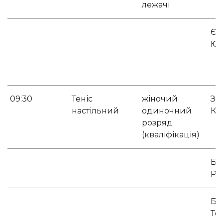
лежачі
Єв
Юл
09:30
Теніс
жіночий
За
настільний
одиночний
Ка
розряд
(кваліфікація)
Бу
Ро
Ба
Те