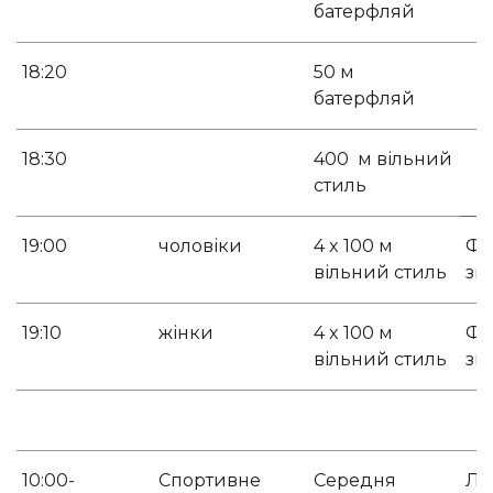
батерфляй
18:20
50 м
батерфляй
18:30
400 м вільний
стиль
19:00
чоловіки
4 x 100 м
Фо
вільний стиль
зм
19:10
жінки
4 x 100 м
Фо
вільний стиль
зм
10:00-
Спортивне
Середня
Ле