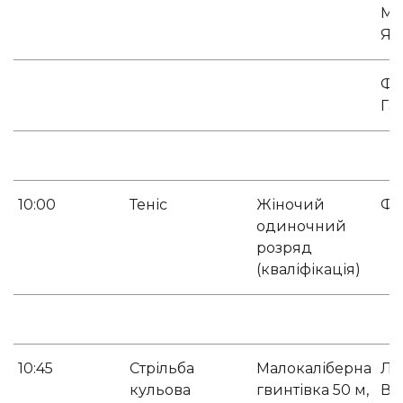
Ме
Ян
Фе
Га
10:00
Теніс
Жіночий
Фл
одиночний
розряд
(кваліфікація)
10:45
Стрільба
Малокаліберна
Ли
кульова
гвинтівка 50 м,
Ві