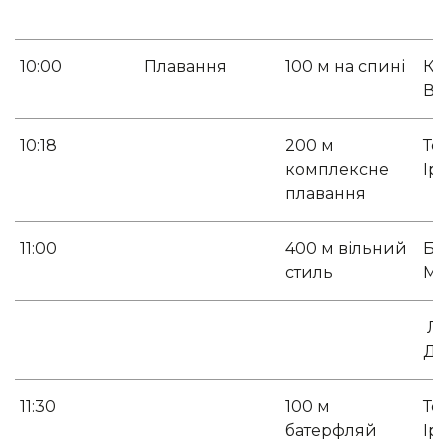
10:00
Плавання
100 м на спині
Кр
Вл
10:18
200 м
Те
комплексне
Ір
плавання
11:00
400 м вільний
Бо
стиль
Ми
Лі
Да
11:30
100 м
Те
батерфляй
Ір