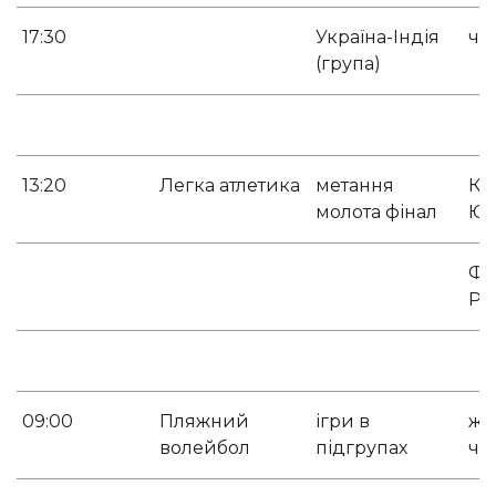
17:30
Україна-Індія
чо
(група)
13:20
Легка атлетика
метання
Ки
молота фінал
Юл
Фі
Р
09:00
Пляжний
ігри в
жі
волейбол
підгрупах
чо