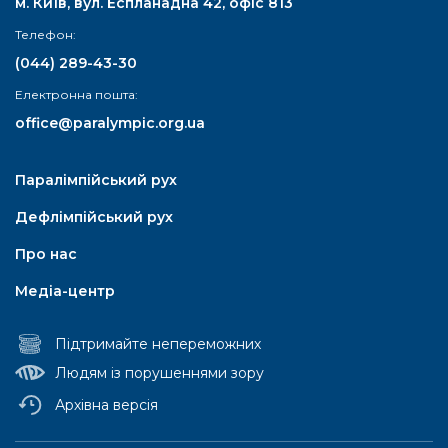
м. Київ, вул. Еспланадна 42, офіс 813
Телефон:
(044) 289-43-30
Електронна пошта:
office@paralympic.org.ua
Паралімпійський рух
Дефлімпійський рух
Про нас
Медіа-центр
Підтримайте непереможних
Людям із порушеннями зору
Архівна версія