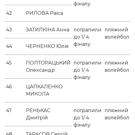
фіналу
42
РИЛОВА Раїса
43
ЗАТИЛКІНА Анна
потрапили
пляжний
до 1/ 4
волейбол
фіналу
44
ЧЕРНЕНКО Юлія
45
ПОЛТОРАЦЬКИЙ
потрапили
пляжний
Олександр
до 1/ 4
волейбол
фіналу
46
ЦАПКАЛЕНКО
МИКОЛА
47
РЕНЬКАС
потрапили
пляжний
Дмитрій
до 1/ 4
волейбол
фіналу
48
ТАРАСОВ Сергій