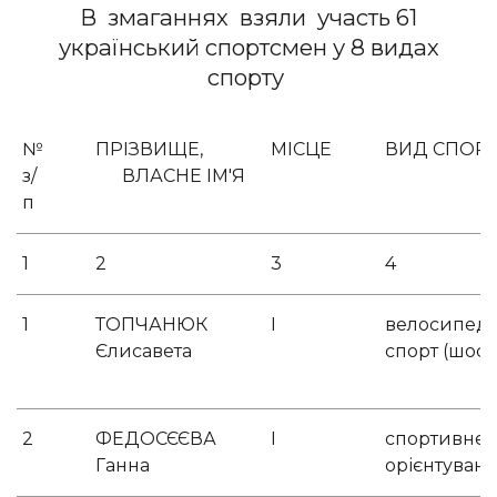
В змаганнях взяли участь 61
український спортсмен у 8 видах
спорту
№
ПРІЗВИЩЕ,
МІСЦЕ
ВИД СПОРТ
з/
ВЛАСНЕ ІМ'Я
п
1
2
3
4
1
ТОПЧАНЮК
І
велосипед
Єлисавета
спорт (шосе
2
ФЕДОСЄЄВА
І
спортивне
Ганна
орієнтуван