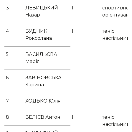
3
ЛЕВИЦЬКИЙ
І
спортивне
Назар
орієнтуван
4
БУДНИК
І
теніс
Роксолана
настільний
5
ВАСИЛЬЄВА
Марія
6
ЗАВІНОВСЬКА
Карина
7
ХОДЬКО Юлія
8
ВЕЛІЄВ Антон
І
теніс
настільний