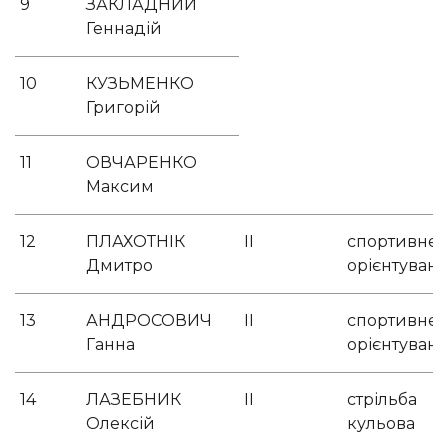
9
ЗАКЛАДНИЙ
Геннадій
10
КУЗЬМЕНКО
Григорій
11
ОВЧАРЕНКО
Максим
12
ПЛАХОТНІК
ІІ
спортивне
Дмитро
орієнтуван
13
АНДРОСОВИЧ
ІІ
спортивне
Ганна
орієнтуван
14
ЛАЗЕБНИК
ІІ
стрільба
Олексій
кульова