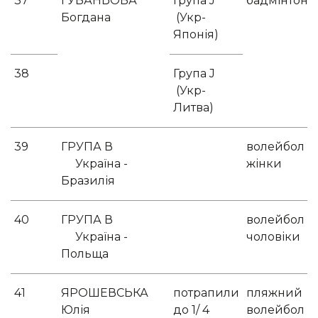
37
ГУБАНЬОВА
Група J
бадмінтон
Богдана
(Укр-
Японія)
38
Група J
(Укр-
Литва)
39
ГРУПА В
волейбол
Україна -
жінки
Бразилія
40
ГРУПА В
волейбол
Україна -
чоловіки
Польща
41
ЯРОШЕВСЬКА
потрапили
пляжний
Юлія
до 1/ 4
волейбол