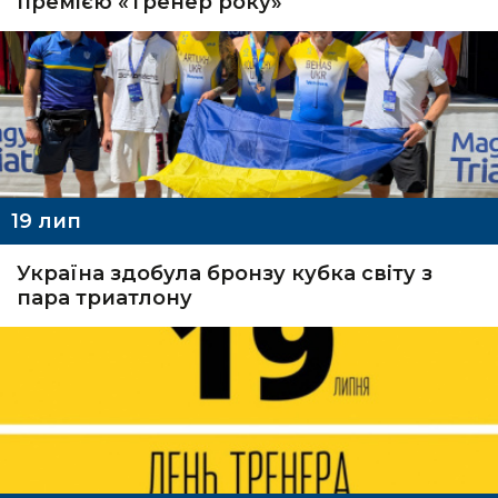
премією «Тренер року»
19
лип
Україна здобула бронзу кубка світу з
пара триатлону