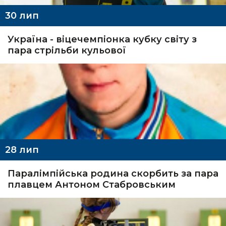
30
лип
Україна - віцечемпіонка кубку світу з
пара стрільби кульової
28
лип
Паралімпійська родина скорбить за пара
плавцем Антоном Стабровським