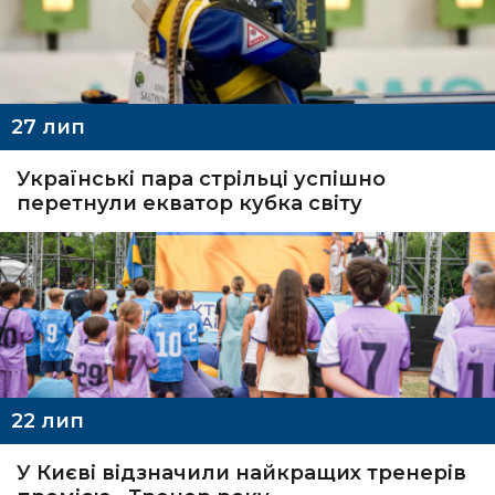
27
лип
Українські пара стрільці успішно
перетнули екватор кубка світу
22
лип
У Києві відзначили найкращих тренерів