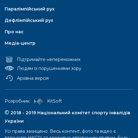
Паралімпійський рух
Дефлімпійський рух
Про нас
Медіа-центр
Підтримайте непереможних
Людям із порушеннями зору
Архівна версія
Паралімпійський рух
Pозробник:
KitSoft
Паралімпійські літні ігри
©
2018 - 2019 Національний комітет спорту інвалідів
України
Iсторія
Усі права захищено. Весь контент, фото та відео є
Правила та положення
власністю НКСІУ та захищено авторським правом. Будь-