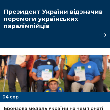
Президент України відзначив
перемоги українських
паралімпійців
04
сер
Бронзова медаль України на чемпіонаті